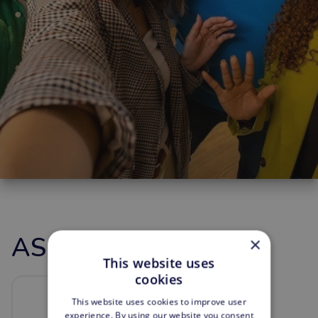
AS Watson Benelux
×
This website uses
cookies
This website uses cookies to improve user
experience. By using our website you consent