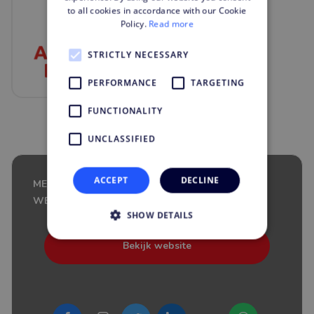
to all cookies in accordance with our Cookie
Policy.
Read more
STRICTLY NECESSARY
PERFORMANCE
TARGETING
FUNCTIONALITY
UNCLASSIFIED
ACCEPT
DECLINE
MEER WETEN OVER AS WATSON BENELUX ALS
WERKGEVER?
SHOW DETAILS
Bekijk website