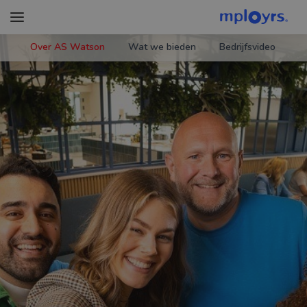
Over AS Watson
Wat we bieden
Bedrijfsvideo
V
Zoek werkgevers
Carrièreverhalen
CarrièreAdvies