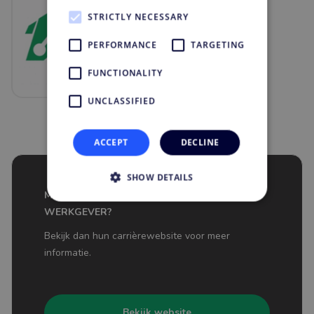
STRICTLY NECESSARY
PERFORMANCE
TARGETING
FUNCTIONALITY
UNCLASSIFIED
ACCEPT
DECLINE
SHOW DETAILS
MEER WETEN OVER ARCADY ALS
WERKGEVER?
Bekijk dan hun carrièrewebsite voor meer
informatie.
Bekijk website