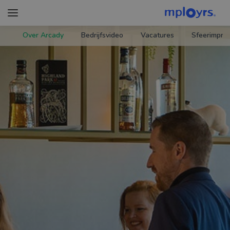
Over Arcady
Bedrijfsvideo
Vacatures
Sfeerimpres
Zoek werkgevers
Carrièreverhalen
CarrièreAdvies